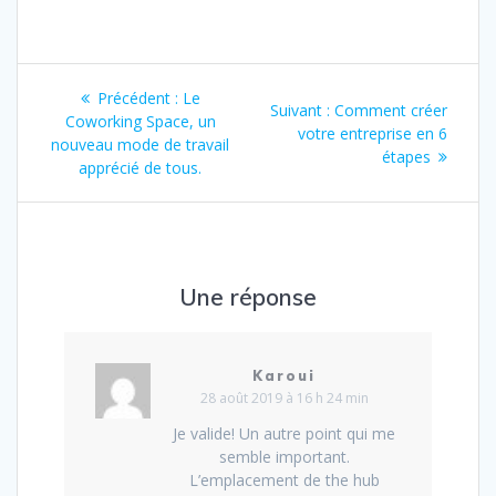
Navigation
Article
Précédent :
Le
Article
Suivant :
Comment créer
de
précédent
Coworking Space, un
suivant
votre entreprise en 6
:
nouveau mode de travail
:
étapes
l’article
apprécié de tous.
Une réponse
Karoui
28 août 2019 à 16 h 24 min
Je valide! Un autre point qui me
semble important.
L’emplacement de the hub