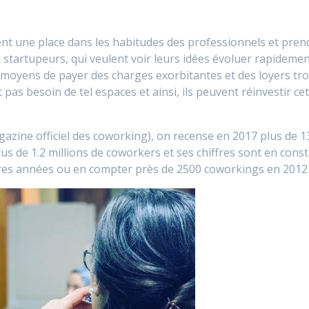
nt une place dans les habitudes des professionnels et prend
startupeurs, qui veulent voir leurs idées évoluer rapidement 
s moyens de payer des charges exorbitantes et des loyers tro
 pas besoin de tel espaces et ainsi, ils peuvent réinvestir ce
azine officiel des coworking), on recense en 2017 plus de 
 plus de 1.2 millions de coworkers et ses chiffres sont en co
es années ou en compter près de 2500 coworkings en 2012 