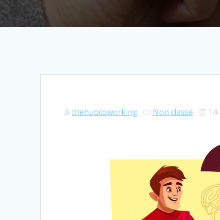
thehubcoworking
Non classé
14