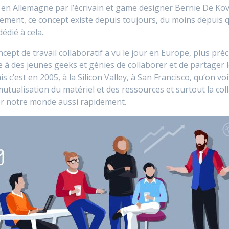
 en Allemagne par l’écrivain et game designer Bernie De Kove
rètement, ce concept existe depuis toujours, du moins depui
édié à cela.
concept de travail collaboratif a vu le jour en Europe, plus p
 à des jeunes geeks et génies de collaborer et de partager l
s c’est en 2005, à la Silicon Valley, à San Francisco, qu’on v
mutualisation du matériel et des ressources et surtout la col
uer notre monde aussi rapidement.