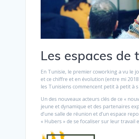
Les espaces de t
En Tunisie, le premier coworking a vu le j
et ce chiffre et en évolution (entre mi 201
les Tunisiens commencent petit à petit à s y
Un des nouveaux acteurs clés de ce « nouv
jeune et dynamique et des partenaires exp
d’une salle de réunion et d’un espace repos
« Hubers » de se focaliser sur leur travail