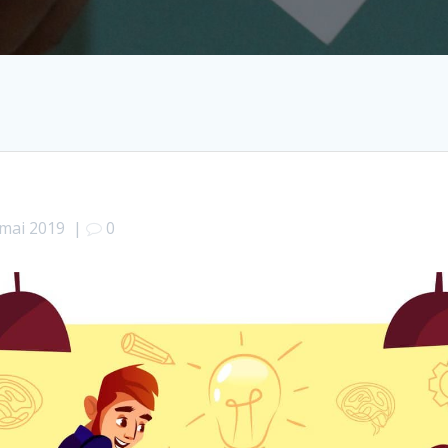
 mai 2019
|
0